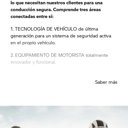
lo que necesitan nuestros clientes para una
conducción segura. Comprende tres áreas
conectadas entre sí:
1. TECNOLOGÍA DE VEHÍCULO de última
generación para un sistema de seguridad activa
en el propio vehículo.
2. EQUIPAMIENTO DE MOTORISTA totalmente
innovador y funcional.
3. También nos centramos en ti, el piloto, y tu
seguridad pasiva a través de cursos de
Saber más
ENTRENAMIENTO DE PILOTO de alta calidad para
todos los niveles de habilidad y cualquier tipo de
terreno.
Safety 360° es una de las prioridades máximas
para
BMW Motorrad,
porque en la seguridad, tú