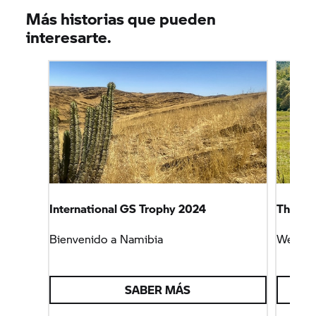
Más historias que pueden
interesarte.
International
GS Trophy
2024
The Int
Bienvenido a Namibia
Welcom
SABER MÁS