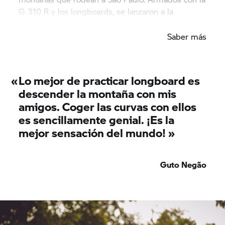
G 310 R
y los longboards, se lanzaron a la
aventura y se lo pasaron en grande juntos.
Saber más
«
Lo mejor de practicar longboard es
descender la montaña con mis
amigos. Coger las curvas con ellos
es sencillamente genial. ¡Es la
mejor sensación del mundo! »
Guto Negão