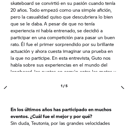
skateboard se convirtió en su pasión cuando tenía
20 años. Todo empezó como una simple afición,
pero la casualidad quiso que descubriera lo bien
que se le daba. A pesar de que no tenía
experiencia ni había entrenado, se decidió a
participar en una competición para pasar un buen
rato. Él fue el primer sorprendido por su brillante
actuación y ahora cuesta imaginar una prueba en
la que no participe. En esta entrevista, Guto nos
habla sobre sus experiencias en el mundo del
longboard, los puntos en común entre las motos y
el longboard y sus planes de futuro.
¿Cuánto tiempo hace que practicas longboard?
1 / 5
La primera vez que me puse en pie sobre un
longboard tenía 20 años. Vi uno y quise saber lo
que era.
En los últimos años has participado en muchos
¿Con qué deberían tener cuidado los
eventos. ¿Cuál fue el mejor y por qué?
principiantes?
Sin duda, Teutonia, por las grandes velocidades
Mi consejo para aquellos que se estén iniciando