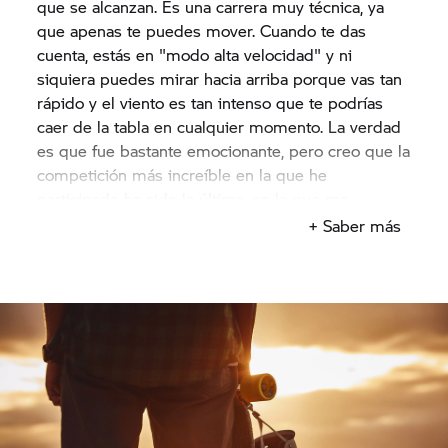
que se alcanzan. Es una carrera muy técnica, ya
en el mundo del longboard es que utilicen casco y
que apenas te puedes mover. Cuando te das
guantes. Al principio tropiezas muy a menudo y es
cuenta, estás en "modo alta velocidad" y ni
inevitable que utilices las manos para frenarte, de
siquiera puedes mirar hacia arriba porque vas tan
ahí que necesites guantes. Y con las rodilleras
rápido y el viento es tan intenso que te podrías
consigues una protección incluso mayor.
caer de la tabla en cualquier momento. La verdad
¿Cómo es tu entrenamiento y con qué frecuencia
es que fue bastante emocionante, pero creo que la
lo realizas para ser tan bueno?
competición más increíble en la que he
El entrenamiento es muy simple. Es más que
participado ha sido la última, en la que me
nada un entrenamiento funcional. Por ello, intento
convertí en campeón del mundo.
+ Saber más
reforzar mis secuencias de movimientos. El
Después de haberte convertido en campeón del
auténtico entrenamiento es la propia tabla. Lo
mundo, ¿te queda algún objetivo por cumplir?
ideal es practicar todas las veces y todos los días
Mi objetivo para 2016 es volver a convertirme en
que sea posible. La mejor forma de entrenarse es
campeón del mundo. Y, por supuesto, quiero
hacerlo con alguien que te impulse a mejorar. Por
ganar todas las competiciones en las que
eso necesitas una pandilla grande. Y montañas.
participo. También se puede ser campeón si
Cuantas más montañas haya, mejor, y que exista
quedas segundo de vez en cuando, pero yo
mucha variación entre ellas, con diferentes curvas
siempre quiero ganar.
y que te permitan alcanzar diversas velocidades.
¿Cuál es la máxima velocidad que has alcanzado
+ Saber más