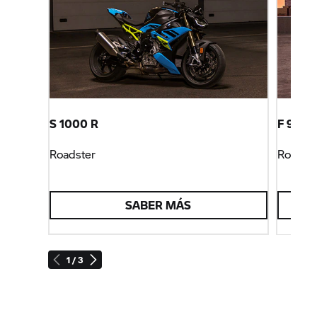
S 1000 R
F 900 
Roadster
Roadst
SABER MÁS
1 / 3