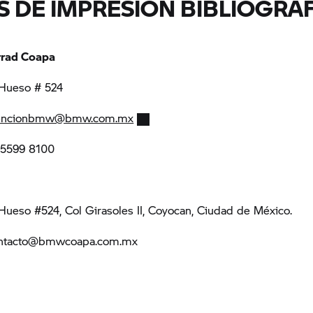
S DE IMPRESIÓN BIBLIOGRÁ
rad
Coapa
 Hueso # 524
encionbmw@bmw.com.mx
5 5599 8100
Hueso #524, Col Girasoles II, Coyocan, Ciudad de México.
contacto@bmwcoapa.com.mx