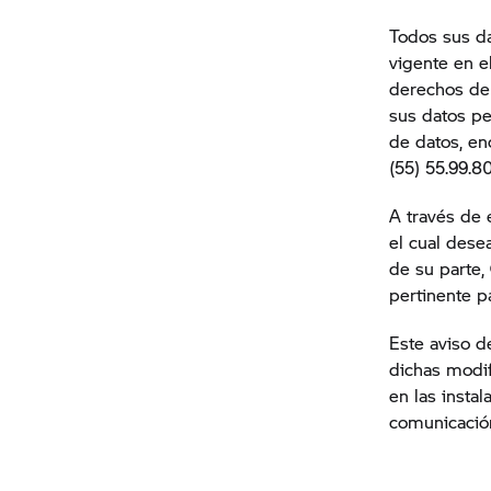
Todos sus da
vigente en e
derechos de 
sus datos pe
de datos, en
(55) 55.99.8
A través de 
el cual dese
de su parte,
pertinente p
Este aviso d
dichas modif
en las insta
comunicaci