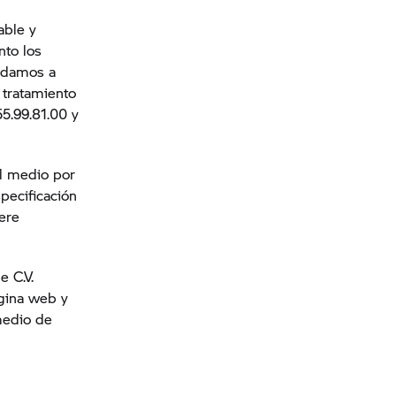
able y
nto los
e damos a
 tratamiento
55.99.81.00 y
el medio por
pecificación
ere
e C.V.
ágina web y
 medio de