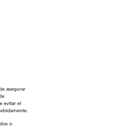
 de asegurar
 de
 evitar el
 debidamente.
idos o