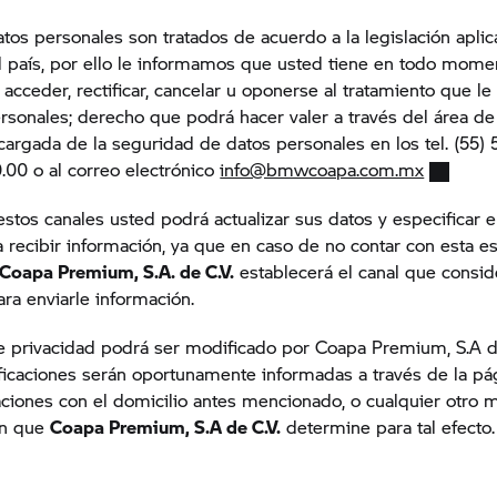
tos personales son tratados de acuerdo a la legislación aplic
l país, por ello le informamos que usted tiene en todo mome
acceder, rectificar, cancelar u oponerse al tratamiento que l
rsonales; derecho que podrá hacer valer a través del área de
cargada de la seguridad de datos personales en los tel. (55) 
0.00 o al correo electrónico
info@bmwcoapa.com.mx
estos canales usted podrá actualizar sus datos y especificar 
a recibir información, ya que en caso de no contar con esta es
Coapa Premium, S.A. de C.V.
establecerá el canal que consid
ara enviarle
información.
e privacidad podrá ser modificado por Coapa Premium, S.A d
icaciones serán oportunamente informadas a través de la p
laciones con el domicilio antes mencionado, o cualquier otro
ón que
Coapa Premium, S.A de C.V.
determine para tal efecto.