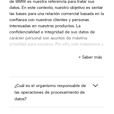
de BMW es nuestra referencia para tratar sus
datos. En este contexto, nuestro objetivo es sentar
las bases para una relación comercial basada en la
confianza con nuestros clientes y personas
interesadas en nuestros productos. La
confidencialidad e integridad de sus datos de
carácter personal son asuntos de máxima
prioridad para nosotros. Por ello, solo trataremos y
usaremos sus datos con la máxima diligencia y
para su propósito o de acuerdo con su
+ Saber más
consentimiento y de conformidad con las
disposiciones legales en materia de protección de
datos.
¿Cuál es el organismo responsable de
Esta política de privacidad describe en los
próximos apartados cómo nosotros, el servicio de
las operaciones de procesamiento de
BMW Motorrad
exclusivo para concesionarios,
datos?
como socios de BMW, recopilamos, tratamos y
usamos los datos de carácter personal de los