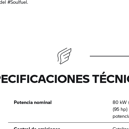
del #Soulfuel.
ECIFICACIONES TÉCN
Potencia nominal
80 kW (
(95 hp)
potenci
Control de emisiones
Cataliz