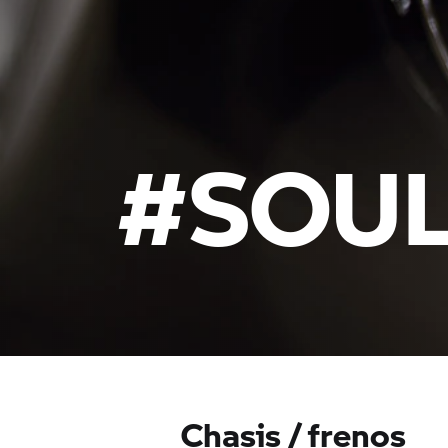
#SOUL
Chasis / frenos