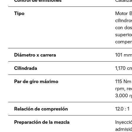
Tipo
Motor B
cilindro
con dos
superior
compens
Diámetro x carrera
101 mm
Cilindrada
1,170 c
Par de giro máximo
115 Nm 
rpm, re
3.000 
Relación de compresión
12.0 : 1
Preparación de la mezcla
Inyecci
admisió