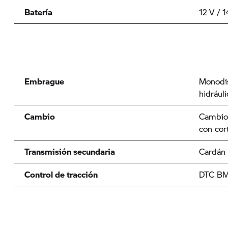
Batería
12 V / 
Embrague
Monodis
hidráuli
Cambio
Cambio 
con cort
Transmisión secundaria
Cardán
Control de tracción
DTC
BM