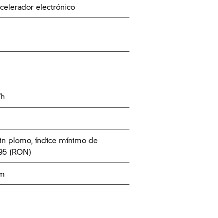
celerador electrónico
/h
in plomo, índice mínimo de
95 (RON)
km