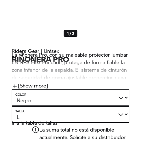
1 / 2
Riders Gear | Unisex
La riñonera Pro, con su maleable protector lumbar
RIÑONERA PRO
LB NP3 Flex Function, protege de forma fiable la
zona inferior de la espalda. El sistema de cinturón
de seguridad de goma ajustable proporciona una
excelente función protectora. Junto con la
[Show more]
regulación continua de la anchura, la malla
COLOR
distanciadora incorporada que rodea el cuerpo
promete un nivel de confort ideal.
TALLA
Ir a la tabla de tallas
La suma total no está disponible
actualmente. Solicite a su distribuidor