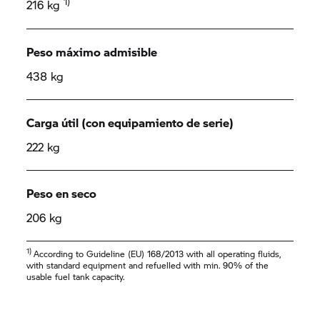
1)
216 kg
Peso máximo admisible
438 kg
Carga útil (con equipamiento de serie)
222 kg
Peso en seco
206 kg
1)
According to Guideline (EU) 168/2013 with all operating fluids,
with standard equipment and refuelled with min. 90% of the
usable fuel tank capacity.