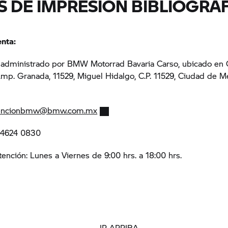
S DE IMPRESIÓN BIBLIOGRÁ
enta:
s administrado por
BMW Motorrad
Bavaria Carso, ubicado en 
Amp. Granada, 11529, Miguel Hidalgo, C.P. 11529, Ciudad de M
encionbmw@bmw.com.mx
5 4624 0830
tención: Lunes a Viernes de 9:00 hrs. a 18:00 hrs.
IR ARRIBA