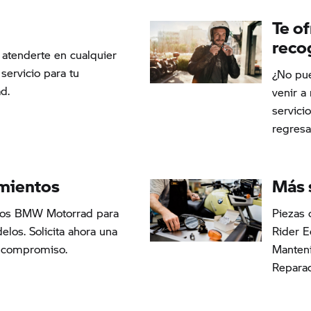
Te o
reco
atenderte en cualquier
servicio para tu
¿No pue
d.
venir a
servicio
regresa
mientos
Más 
tos
BMW Motorrad
para
Piezas 
elos. Solicita ahora una
Rider 
n compromiso.
Manten
Repara