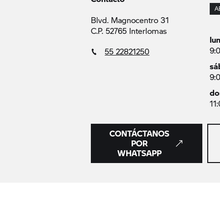
A
Blvd. Magnocentro 31
C.P. 52765 Interlomas
lu
9:
55 22821250
sá
9:
do
11
CONTÁCTANOS
POR
WHATSAPP