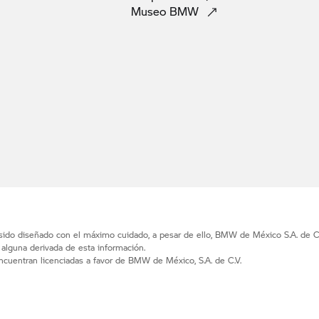
Museo
BMW
 sido diseñado con el máximo cuidado, a pesar de ello, BMW de México S.A. de C.
d alguna derivada de esta información.
uentran licenciadas a favor de BMW de México, S.A. de C.V.