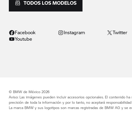
TODOS LOS MODELOS
Facebook
Instagram
Twitter
Youtube
© BMW de México 2026
Aviso: Las imágenes pueden incluir accesorios opcionales. El contenido ha
precisión de toda la información y por lo tanto, no aceptará responsabilida
La marca BMW y sus logotipos son marcas registradas de BMW AG y se enc