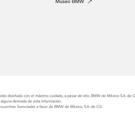
Museo
BMW
 sido diseñado con el máximo cuidado, a pesar de ello, BMW de México S.A. de C.
d alguna derivada de esta información.
uentran licenciadas a favor de BMW de México, S.A. de C.V.