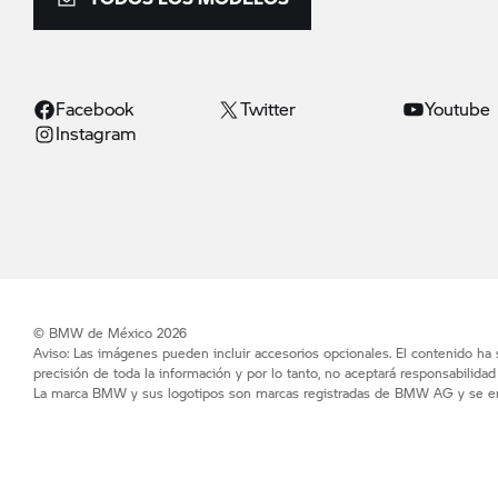
Facebook
Twitter
Youtube
Instagram
© BMW de México 2026
Aviso: Las imágenes pueden incluir accesorios opcionales. El contenido ha
precisión de toda la información y por lo tanto, no aceptará responsabilida
La marca BMW y sus logotipos son marcas registradas de BMW AG y se enc