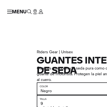
MENU
Riders Gear | Unisex
GUANTES INTE
DE SEDA
Guantes interiores de seda pura como
guante de motorista. Protegen la piel a
al cuero.
COLOR
TALLA