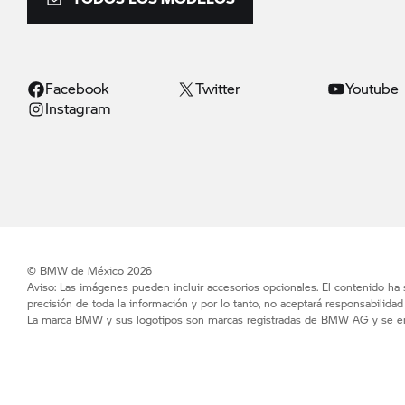
Facebook
Twitter
Youtube
Instagram
© BMW de México 2026
Aviso: Las imágenes pueden incluir accesorios opcionales. El contenido ha
precisión de toda la información y por lo tanto, no aceptará responsabilida
La marca BMW y sus logotipos son marcas registradas de BMW AG y se enc