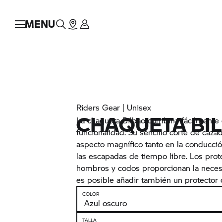
MENU
Riders Gear | Unisex
CHAQUETA BI
La chaqueta Bilbao combina fácilmente e
funcionalidad. Su sencillo corte de caza
aspecto magnífico tanto en la conducci
las escapadas de tiempo libre. Los pro
hombros y codos proporcionan la neces
es posible añadir también un protector 
COLOR
TALLA