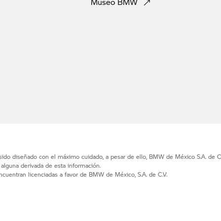
Museo
BMW
 sido diseñado con el máximo cuidado, a pesar de ello, BMW de México S.A. de C.
d alguna derivada de esta información.
uentran licenciadas a favor de BMW de México, S.A. de C.V.