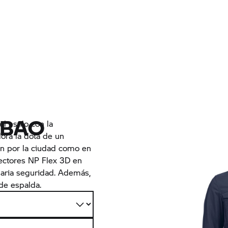
LBAO
l estilo con la
dora la dota de un
ón por la ciudad como en
tectores NP Flex 3D en
aria seguridad. Además,
de espalda.