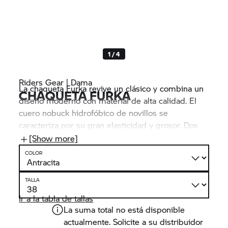
1 / 4
Riders Gear | Dama
La chaqueta Furka revive un clásico y combina un
CHAQUETA FURKA
diseño moderno con material de alta calidad. El
cuero nobuck hidrofóbico de novillos se
caracteriza por su gran elasticidad y grosor. Dos
bolsillos exteriores y dos interiores ofrecen
[Show more]
espacio de almacenamiento, costuras
COLOR
impermeables y cremalleras hidrófugas protegen
contra la humedad.
TALLA
Ir a la tabla de tallas
La suma total no está disponible
actualmente. Solicite a su distribuidor