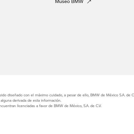
Museo
BMW
 sido diseñado con el máximo cuidado, a pesar de ello, BMW de México S.A. de C.
d alguna derivada de esta información.
uentran licenciadas a favor de BMW de México, S.A. de C.V.