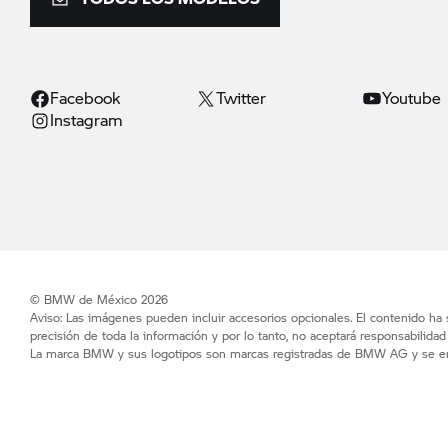
Facebook
Twitter
Youtube
Instagram
© BMW de México 2026
Aviso: Las imágenes pueden incluir accesorios opcionales. El contenido ha
precisión de toda la información y por lo tanto, no aceptará responsabilida
La marca BMW y sus logotipos son marcas registradas de BMW AG y se enc