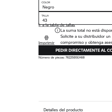
COLOR
TALLA
Ir a la tabla de tallas
La suma total no está dispo
Solicite a su distribuidor u
compromiso y obtenga ases
Imprimir
PEDIR DIRECTAMENTE AL C
Número de piezas:
76225B5EA68
Detalles del producto