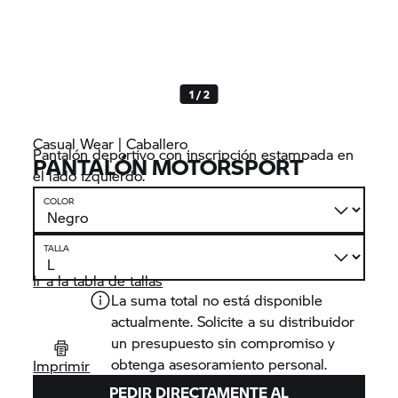
1 / 2
Casual Wear | Caballero
Pantalón deportivo con inscripción estampada en
PANTALÓN MOTORSPORT
el lado izquierdo.
COLOR
TALLA
Ir a la tabla de tallas
La suma total no está disponible
actualmente. Solicite a su distribuidor
un presupuesto sin compromiso y
obtenga asesoramiento personal.
Imprimir
PEDIR DIRECTAMENTE AL