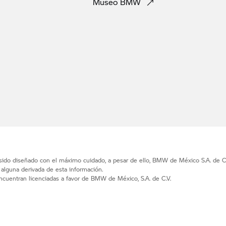
Museo
BMW
 sido diseñado con el máximo cuidado, a pesar de ello, BMW de México S.A. de C.
d alguna derivada de esta información.
uentran licenciadas a favor de BMW de México, S.A. de C.V.