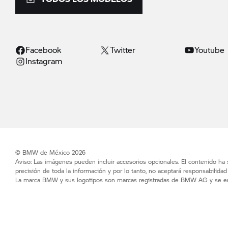
Facebook
Twitter
Youtube
Instagram
© BMW de México 2026
Aviso: Las imágenes pueden incluir accesorios opcionales. El contenido ha
precisión de toda la información y por lo tanto, no aceptará responsabilida
La marca BMW y sus logotipos son marcas registradas de BMW AG y se enc